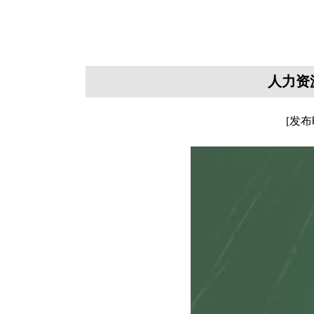
人力资
[发